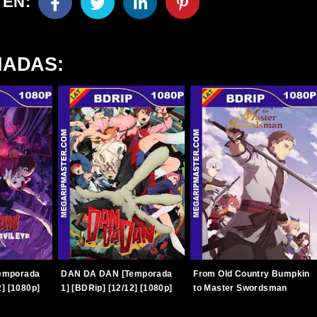
 EN:
NADAS:
emporada
DAN DA DAN [Temporada
From Old Country Bumpkin
2] [1080p]
1] [BDRip] [12/12] [1080p]
to Master Swordsman
]
[Latino-Japonés]
[Temporada 1] [BDRip]
[TERABOX]
[12/12] [1080p] [Latino-