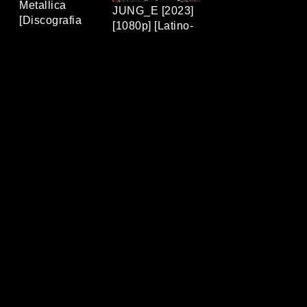
Metallica
JUNG_E [2023]
[Discografia
[1080p] [Latino-
Completa]
Coreano]
[320Kbps] [MP3]
[MEGA/MEDIAFIRE]
[TERABOX]