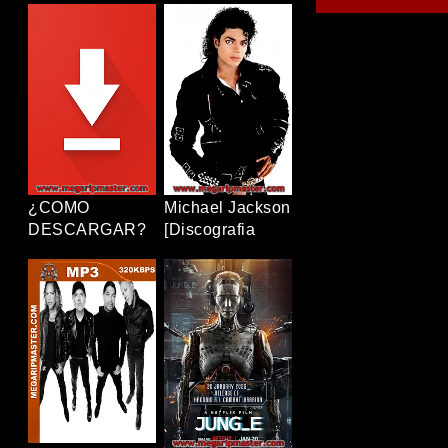
[12/12+OVAS]
Completa]
[1080p] [Latino-
[320Kbps] [MP3]
Japonés]
[TERABOX]
[TERABOX]
¿COMO
Michael Jackson
DESCARGAR?
[Discografia
Completa]
[320Kbps] [MP3]
[TERABOX]