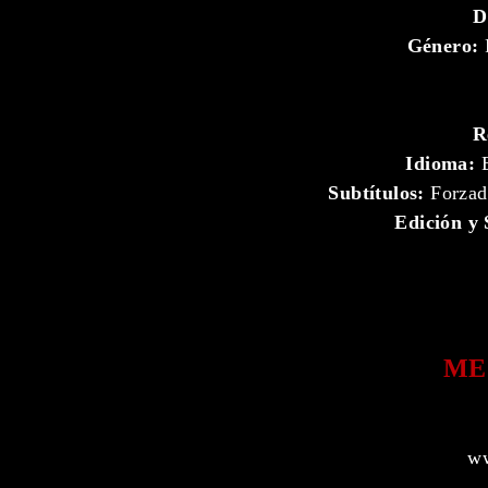
D
Género:
F
R
Idioma:
E
Subtítulos:
Forzado
Edición y 
ME
ww