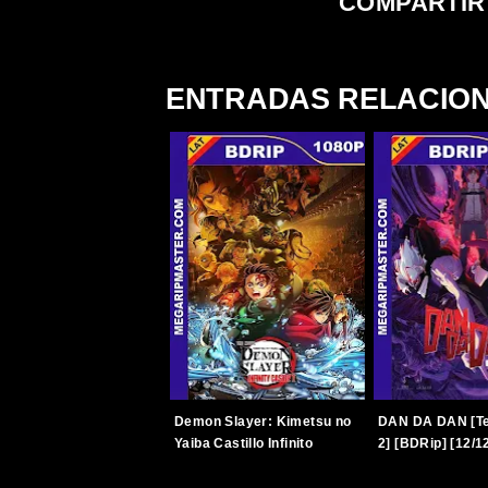
COMPARTIR
ENTRADAS RELACIO
Demon Slayer: Kimetsu no
DAN DA DAN [T
Yaiba Castillo Infinito
2] [BDRip] [12/1
[BDRip] [2025] [1080p]
[Latino-Japonés
[Latino-Japonés]
[TERABOX]