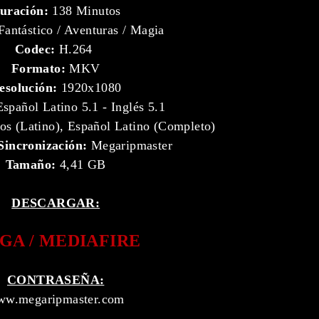
uración:
138 Minutos
antástico / Aventuras / Magia
Codec:
H.264
Formato:
MKV
esolución:
1920x1080
spañol Latino 5.1 - Inglés 5.1
s (Latino), Español Latino (Completo)
Sincronización:
Megaripmaster
Tamaño:
4,41 GB
DESCARGAR:
GA / MEDIAFIRE
CONTRASEÑA:
w.megaripmaster.com