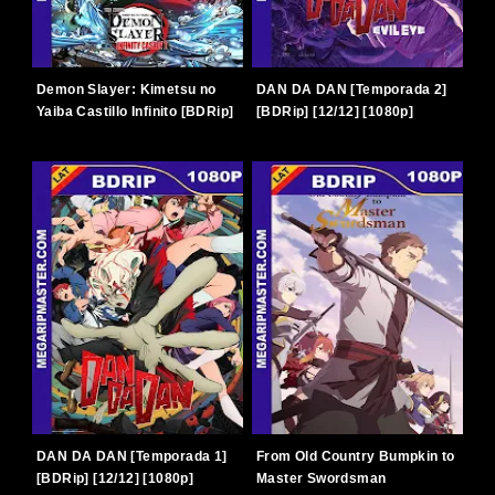
Demon Slayer: Kimetsu no
DAN DA DAN [Temporada 2]
Yaiba Castillo Infinito [BDRip]
[BDRip] [12/12] [1080p]
[2025] [1080p] [Latino-
[Latino-Japonés] [TERABOX]
Japonés] [TERABOX]
DAN DA DAN [Temporada 1]
From Old Country Bumpkin to
[BDRip] [12/12] [1080p]
Master Swordsman