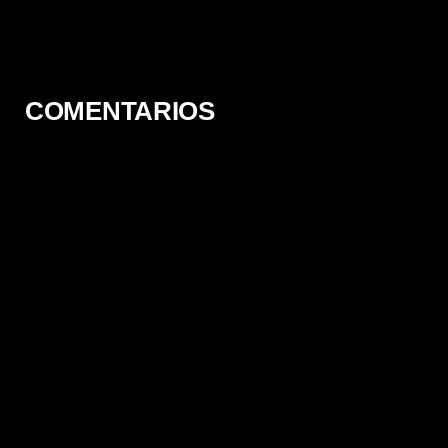
[Latino-Japonés] [TERABOX]
[Temporada 1] [BDRip]
[12/12] [1080p] [Latino-
Japonés] [TERABOX]
COMENTARIOS