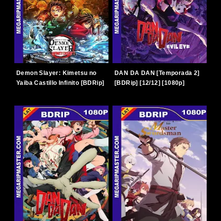
Demon Slayer: Kimetsu no
DAN DA DAN [Temporada 2]
Yaiba Castillo Infinito [BDRip]
[BDRip] [12/12] [1080p]
[2025] [1080p] [Latino-
[Latino-Japonés] [TERABOX]
Japonés] [TERABOX]