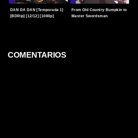
DAN DA DAN [Temporada 1]
From Old Country Bumpkin to
[BDRip] [12/12] [1080p]
Master Swordsman
[Latino-Japonés] [TERABOX]
[Temporada 1] [BDRip]
[12/12] [1080p] [Latino-
Japonés] [TERABOX]
COMENTARIOS