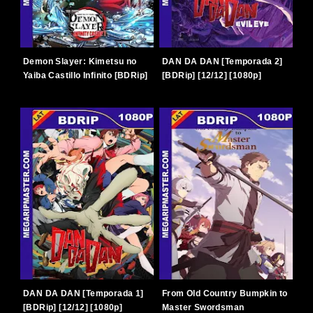
Demon Slayer: Kimetsu no
DAN DA DAN [Temporada 2]
Yaiba Castillo Infinito [BDRip]
[BDRip] [12/12] [1080p]
[2025] [1080p] [Latino-
[Latino-Japonés] [TERABOX]
Japonés] [TERABOX]
DAN DA DAN [Temporada 1]
From Old Country Bumpkin to
[BDRip] [12/12] [1080p]
Master Swordsman