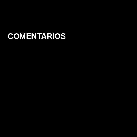
[Latino-Japonés] [TERABOX]
[Temporada 1] [BDRip]
[12/12] [1080p] [Latino-
Japonés] [TERABOX]
COMENTARIOS