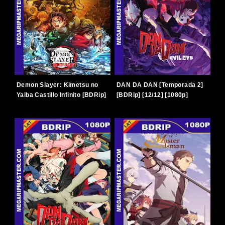
Demon Slayer: Kimetsu no
DAN DA DAN [Temporada 2]
Yaiba Castillo Infinito [BDRip]
[BDRip] [12/12] [1080p]
[2025] [1080p] [Latino-
[Latino-Japonés] [TERABOX]
Japonés] [TERABOX]