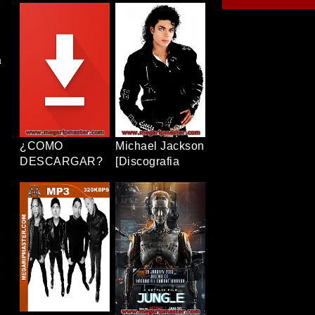
[12/12+OVAS]
Completa]
[1080p] [Latino-
[320Kbps] [MP3]
Japonés]
[TERABOX]
[TERABOX]
a
¿COMO
Michael Jackson
DESCARGAR?
[Discografia
Completa]
[320Kbps] [MP3]
[TERABOX]