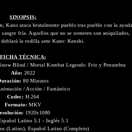
SINOPSIS:
, Kano ataca brutalmente pueblo tras pueblo con la ayud
sangre fría. Aquellos que no se someten son aniquilados,
 doblará la rodilla ante Kano: Kenshi.
FICHA TÉCNICA:
Snow Blind / Mortal Kombat Legends: Frio y Penumbra
Año:
2022
Duración:
80 Minutos
nimación / Acción / Fantástico
Codec:
H.264
Formato:
MKV
esolución:
1920x1080
spañol Latino 5.1 - Inglés 5.1
s (Latino), Español Latino (Completo)