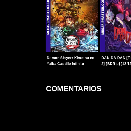
Demon Slayer: Kimetsu no
DAN DA DAN [T
Yaiba Castillo Infinito
2] [BDRip] [12/1
[BDRip] [2025] [1080p]
[Latino-Japonés
[Latino-Japonés]
[TERABOX]
[TERABOX]
COMENTARIOS