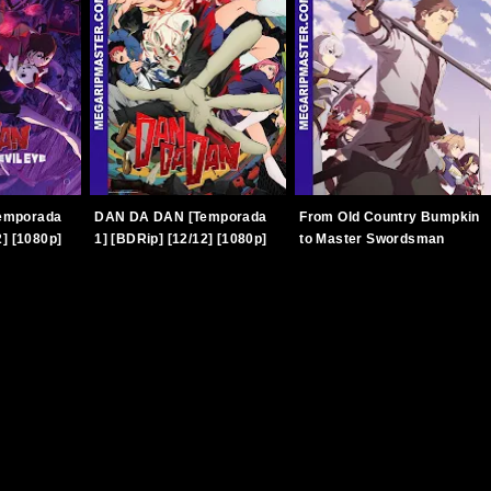
emporada
DAN DA DAN [Temporada
From Old Country Bumpkin
2] [1080p]
1] [BDRip] [12/12] [1080p]
to Master Swordsman
]
[Latino-Japonés]
[Temporada 1] [BDRip]
[TERABOX]
[12/12] [1080p] [Latino-
Japonés] [TERABOX]