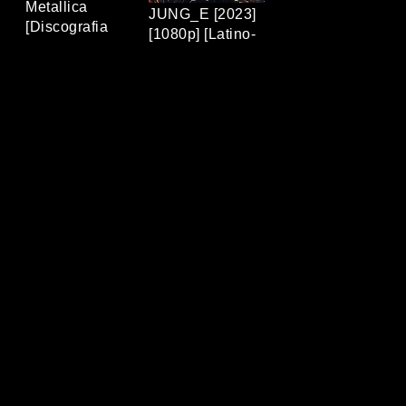
Metallica
JUNG_E [2023]
[Discografia
[1080p] [Latino-
Completa]
Coreano]
[320Kbps] [MP3]
[MEGA/MEDIAFIRE]
[TERABOX]