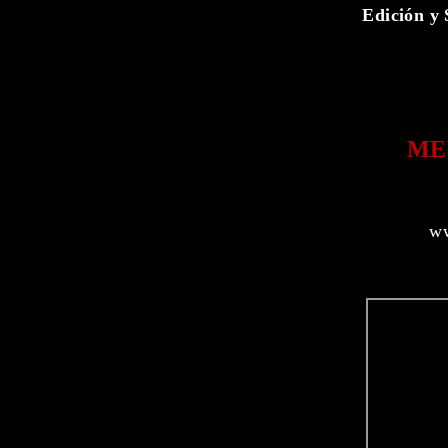
Edición y 
ME
ww