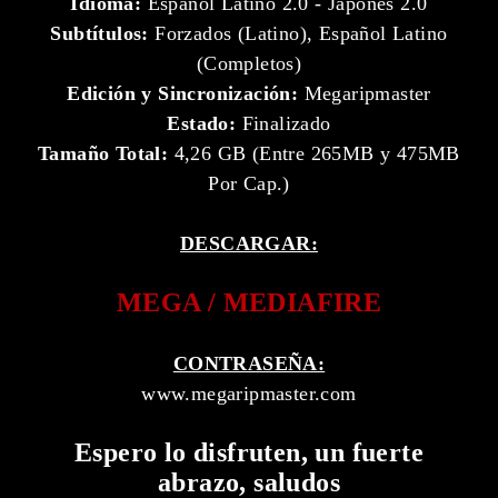
Idioma:
Español Latino 2.0 - Japonés 2.0
Subtítulos:
Forzados (Latino), Español Latino
(Completos)
Edición y Sincronización:
Megaripmaster
Estado:
Finalizado
Tamaño Total:
4,26 GB (Entre 265MB y 475MB
Por Cap.)
DESCARGAR:
MEGA / MEDIAFIRE
CONTRASEÑA:
www.megaripmaster.com
Espero lo disfruten, un fuerte
abrazo, saludos