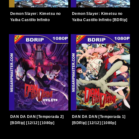
Demon Slayer: Kimetsu no
Demon Slayer: Kimetsu no
Yaiba Castillo Infinito
Yaiba Castillo Infinito [BDRip]
[BDRemux] [2025] [1080p]
[2025] [1080p] [Latino-
[Latino-Japonés] [TERABOX]
Japonés] [TERABOX]
DAN DA DAN [Temporada 2]
DAN DA DAN [Temporada 1]
[BDRip] [12/12] [1080p]
[BDRip] [12/12] [1080p]
[Latino-Japonés] [TERABOX]
[Latino-Japonés] [TERABOX]