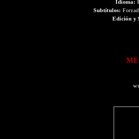
Idioma:
E
Subtítulos:
Forzad
Edición y 
ME
ww