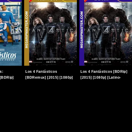
s:
Los 4 Fantásticos
Los 4 Fantásticos [BDRip]
[BDRip]
[BDRemux] [2015] [1080p]
[2015] [1080p] [Latino-
Latino-
[Latino-Inglés] [TERABOX]
Inglés] [TERABOX]
OX]