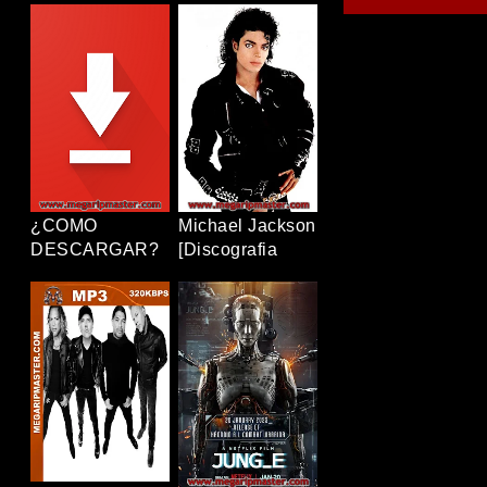
[12/12+OVAS]
Completa]
[1080p] [Latino-
[320Kbps] [MP3]
Japonés]
[TERABOX]
[TERABOX]
¿COMO
Michael Jackson
DESCARGAR?
[Discografia
Completa]
[320Kbps] [MP3]
[TERABOX]