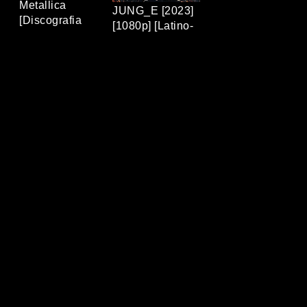
Metallica
JUNG_E [2023]
[Discografia
[1080p] [Latino-
Completa]
Coreano]
[320Kbps] [MP3]
[MEGA/MEDIAFIRE]
[TERABOX]