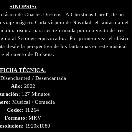
SINOPSIS:
 clásica de Charles Dickens, 'A Christmas Carol', de un
n viaje mágico. Cada víspera de Navidad, el fantasma del
un alma oscura para ser reformada por una visita de tres
egido al Scrooge equivocado... Por primera vez, el clásico
ta desde la perspectiva de los fantasmas en este musical
re el cuento de Dickens.
FICHA TÉCNICA:
Disenchanted / Desencantada
Año:
2022
uración:
127 Minutos
nero:
Musical / Comedia
Codec:
H.264
Formato:
MKV
esolución:
1920x1080