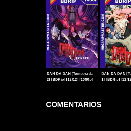
DAN DA DAN [Temporada
DAN DA DAN [T
2] [BDRip] [12/12] [1080p]
1] [BDRip] [12/1
[Latino-Japonés]
[Latino-Japonés
[TERABOX]
[TERABOX]
COMENTARIOS