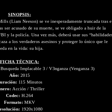
SINOPSIS:
Mills (Liam Neeson) se ve inesperadamente truncada tras e
as ser acusado de su muerte, se ve obligado a huir de la
FBI y la policía. Una vez más, deberá usar sus “habilidade
 caza a los verdaderos asesinos y proteger lo único que le
eda en la vida: su hija.
FICHA TÉCNICA:
Busqueda Implacable 3 / V3nganza (Venganza 3)
Año:
2015
uración:
115 Minutos
nero:
Acción / Thriller
Codec:
H.264
Formato:
MKV
esolución:
1920x1080