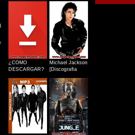
[12/12+OVAS]
Completa]
[1080p] [Latino-
[320Kbps] [MP3]
Japonés]
[TERABOX]
[TERABOX]
l
s
¿COMO
Michael Jackson
DESCARGAR?
[Discografia
Completa]
[320Kbps] [MP3]
[TERABOX]