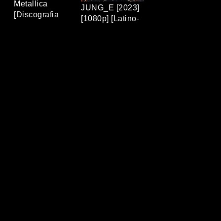
Metallica
JUNG_E [2023]
[Discografia
[1080p] [Latino-
Completa]
Coreano]
[320Kbps] [MP3]
[MEGA/MEDIAFIRE]
[TERABOX]