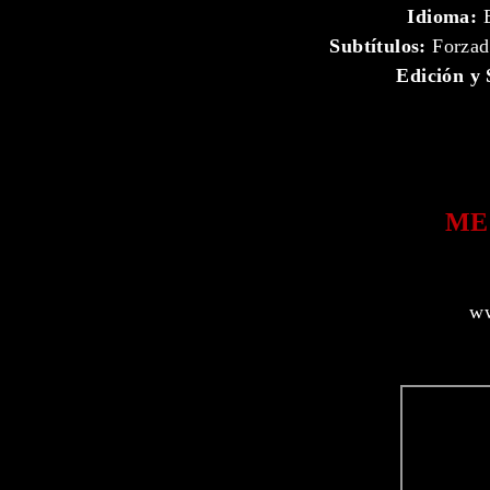
Idioma:
E
Subtítulos:
Forzado
Edición y 
ME
ww