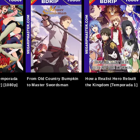
emporada
From Old Country Bumpkin
How a Realist Hero Rebuilt
2] [1080p]
to Master Swordsman
the Kingdom [Temporada 1]
]
[Temporada 1] [BDRip]
[BDRip] [26/26] [1080p]
[12/12] [1080p] [Latino-
[Latino-Japonés]
Japonés] [TERABOX]
[TERABOX]