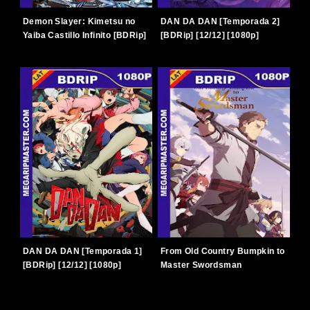
Demon Slayer: Kimetsu no
DAN DA DAN [Temporada 2]
Yaiba Castillo Infinito [BDRip]
[BDRip] [12/12] [1080p]
[2025] [1080p] [Latino-
[Latino-Japonés] [TERABOX]
Japonés] [TERABOX]
DAN DA DAN [Temporada 1]
From Old Country Bumpkin to
[BDRip] [12/12] [1080p]
Master Swordsman
[Latino-Japonés] [TERABOX]
[Temporada 1] [BDRip]
[12/12] [1080p] [Latino-
Japonés] [TERABOX]