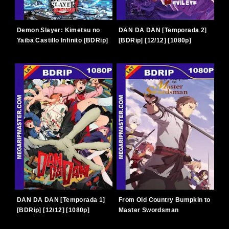
Demon Slayer: Kimetsu no
DAN DA DAN [Temporada 2]
Yaiba Castillo Infinito [BDRip]
[BDRip] [12/12] [1080p]
[2025] [1080p] [Latino-
[Latino-Japonés] [TERABOX]
Japonés] [TERABOX]
DAN DA DAN [Temporada 1]
From Old Country Bumpkin to
[BDRip] [12/12] [1080p]
Master Swordsman
[Latino-Japonés] [TERABOX]
[Temporada 1] [BDRip]