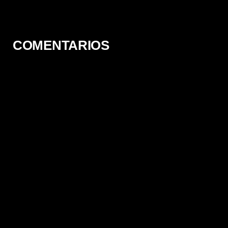
[12/12] [1080p] [Latino-
Japonés] [TERABOX]
COMENTARIOS