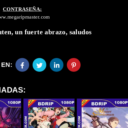
CONTRASEÑA:
w.megaripmaster.com
uten, un fuerte abrazo, saludos
 EN:
NADAS: