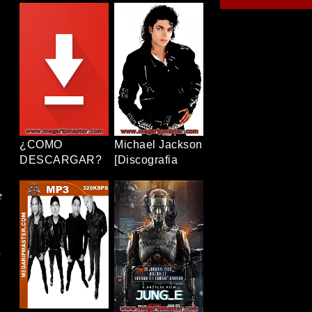
[12/12+OVAS]
Completa]
[1080p] [Latino-
[320Kbps] [MP3]
Japonés]
[TERABOX]
[TERABOX]
¿COMO
Michael Jackson
DESCARGAR?
[Discografia
Completa]
[320Kbps] [MP3]
e
[TERABOX]
s