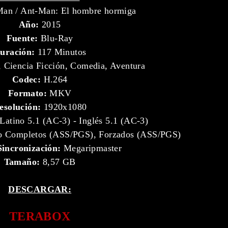
an / Ant-Man: El hombre hormiga
Año:
2015
Fuente:
Blu-Ray
uración:
117 Minutos
 Ciencia Ficción, Comedia, Aventura
Codec:
H.264
Formato:
MKV
esolución:
1920x1080
Latino 5.1 (AC-3) - Inglés 5.1 (AC-3)
o Completos (ASS/PGS), Forzados (ASS/PGS)
Sincronización:
Megaripmaster
Tamaño:
8,57 GB
DESCARGAR:
TERABOX