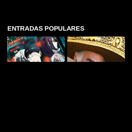
ENTRADAS POPULARES
Tokyo Ghoul [Temporada
Vicente Fernández
1] [BDRip] [12/12+OVAS]