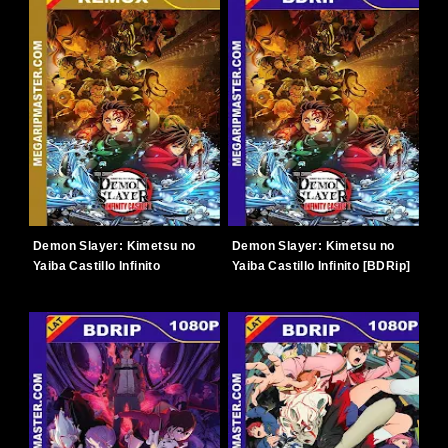
Demon Slayer: Kimetsu no
Demon Slayer: Kimetsu no
Yaiba Castillo Infinito
Yaiba Castillo Infinito [BDRip]
[BDRemux] [2025] [1080p]
[2025] [1080p] [Latino-
[Latino-Japonés] [TERABOX]
Japonés] [TERABOX]