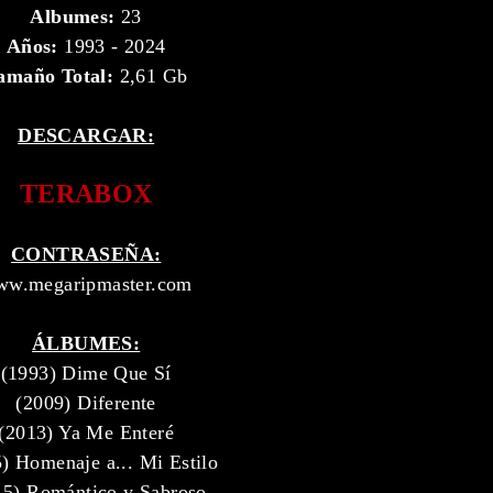
Albumes:
23
Años:
1993 - 2024
amaño Total:
2,61 Gb
DESCARGAR:
TERABOX
CONTRASEÑA:
w.megaripmaster.com
ÁLBUMES:
(1993) Dime Que Sí
(2009) Diferente
(2013) Ya Me Enteré
) Homenaje a... Mi Estilo
15) Romántico y Sabroso