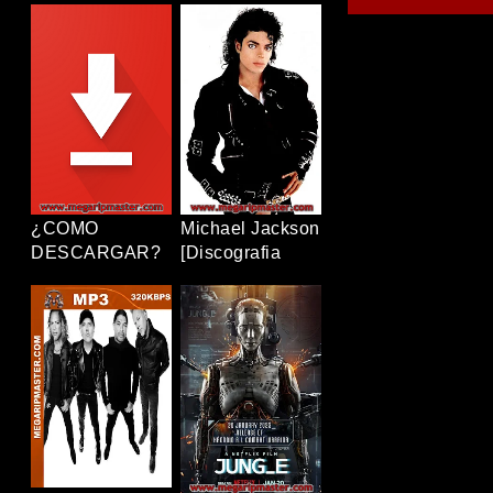
[12/12+OVAS]
Completa]
[1080p] [Latino-
[320Kbps] [MP3]
Japonés]
[TERABOX]
[TERABOX]
¿COMO
Michael Jackson
DESCARGAR?
[Discografia
Completa]
[320Kbps] [MP3]
[TERABOX]