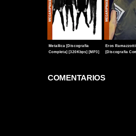
Metallica [Discografia
Eros Ramazzotti
Completa] [320Kbps] [MP3]
[Discografia Co
[TERABOX]
[320Kbps] [MP3
[TERABOX]
COMENTARIOS