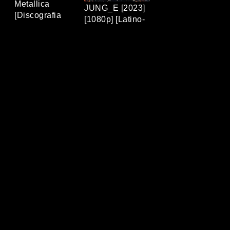
Metallica
JUNG_E [2023]
[Discografia
[1080p] [Latino-
Completa]
Coreano]
[320Kbps] [MP3]
[MEGA/MEDIAFIRE]
[TERABOX]