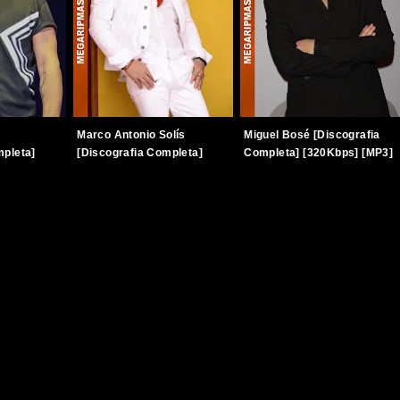
Marco Antonio Solís
Miguel Bosé [Discografia
mpleta]
[Discografia Completa]
Completa] [320Kbps] [MP3]
]
[320Kbps] [MP3]
[TERABOX]
[TERABOX]