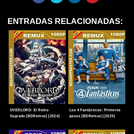
ENTRADAS RELACIONADAS:
OVERLORD: El Reino
Los 4 Fantásticos: Primeros
Sagrado [BDRemux] [2024]
pasos [BDRemux] [2025]
[1080p] [Latino-Japonés]
[1080p] [Latino-Inglés]
[TERABOX]
[TERABOX]