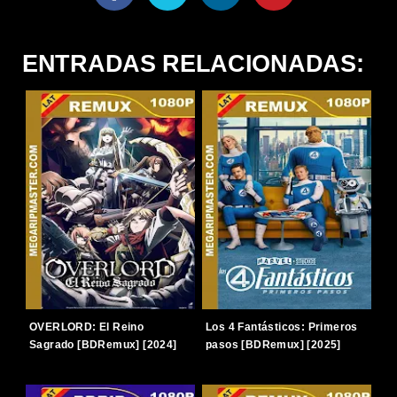
ENTRADAS RELACIONADAS:
OVERLORD: El Reino
Los 4 Fantásticos: Primeros
Sagrado [BDRemux] [2024]
pasos [BDRemux] [2025]
[1080p] [Latino-Japonés]
[1080p] [Latino-Inglés]
[TERABOX]
[TERABOX]