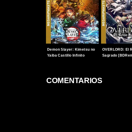
Demon Slayer: Kimetsu no
OVERLORD: El R
Yaiba Castillo Infinito
Sagrado [BDRem
[BDRemux] [2025] [1080p]
[1080p] [Latino
[Latino-Japonés]
[TERABOX]
[TERABOX]
COMENTARIOS