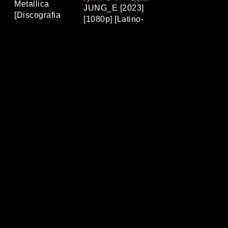
Metallica
JUNG_E [2023]
[Discografia
[1080p] [Latino-
Completa]
Coreano]
[320Kbps] [MP3]
[MEGA/MEDIAFIRE]
[TERABOX]