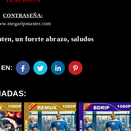
CONTRASEÑA:
w.megaripmaster.com
uten, un fuerte abrazo, saludos
 EN:
NADAS: