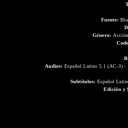
T
Fuente:
Blu
D
Género:
Acción
Cod
R
Audios:
Español Latino 5.1 (AC-3) - 
Subtítulos:
Español Lati
Edición y 