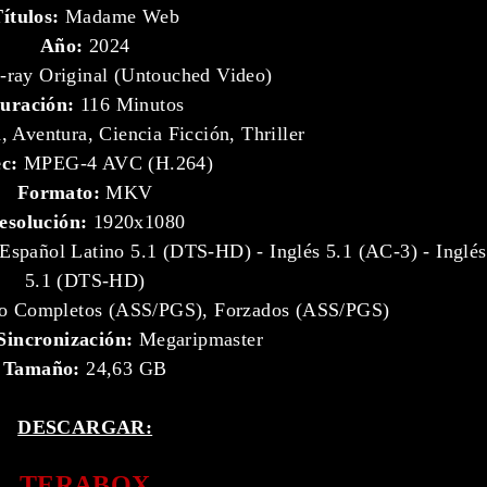
ítulos:
Madame Web
Año:
2024
-ray Original (Untouched Video)
uración:
116 Minutos
, Aventura, Ciencia Ficción, Thriller
ec:
MPEG-4 AVC (H.264)
Formato:
MKV
esolución:
1920x1080
Español Latino 5.1 (DTS-HD) - Inglés 5.1 (AC-3) - Inglés
5.1 (DTS-HD)
no Completos (ASS/PGS), Forzados (ASS/PGS)
Sincronización:
Megaripmaster
Tamaño:
24,63 GB
DESCARGAR:
TERABOX