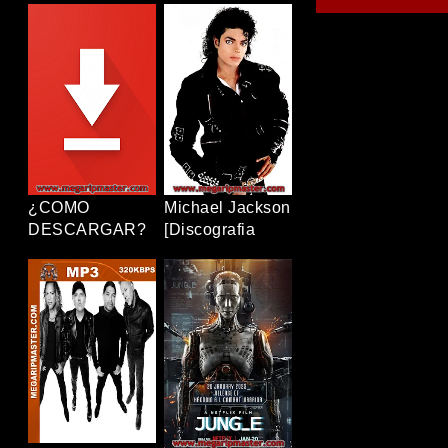
[12/12+OVAS]
Completa]
[1080p] [Latino-
[320Kbps] [MP3]
Japonés]
[TERABOX]
[TERABOX]
,
¿COMO
Michael Jackson
DESCARGAR?
[Discografia
Completa]
[320Kbps] [MP3]
[TERABOX]
o