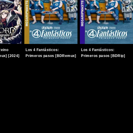
eino
Los 4 Fantásticos:
Los 4 Fantásticos:
ux] [2024]
Primeros pasos [BDRemux]
Primeros pasos [BDRip]
-Japonés]
[2025] [1080p] [Latino-
[2025] [1080p] [Latino-
Inglés] [TERABOX]
Inglés] [TERABOX]