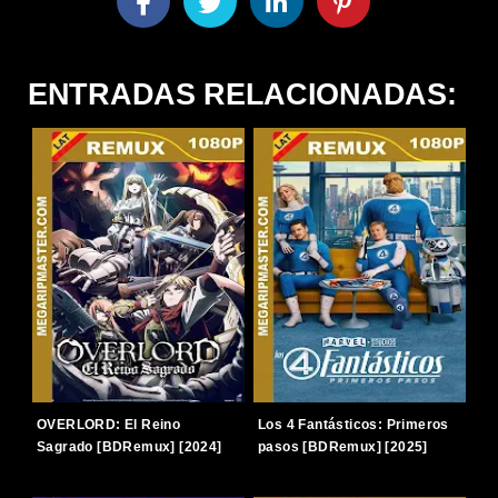
ENTRADAS RELACIONADAS:
OVERLORD: El Reino
Los 4 Fantásticos: Primeros
Sagrado [BDRemux] [2024]
pasos [BDRemux] [2025]
[1080p] [Latino-Japonés]
[1080p] [Latino-Inglés]
[TERABOX]
[TERABOX]